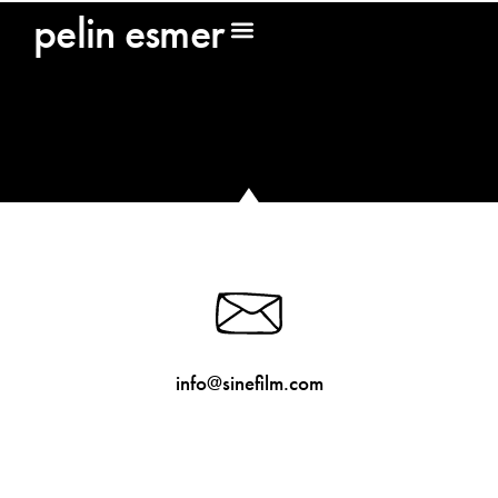
peli̇n esmer
İletişim
basın odası
info@sinefilm.com